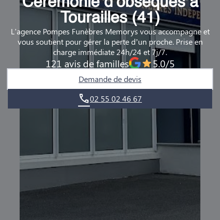
Cérémonie d’obsèques à
DEMANDE DE RENDEZ-VOUS EN AGENCE
Tourailles (41)
L'agence Pompes Funèbres Memorys vous accompagne et
QUI SOMMES-NOUS ?
vous soutient pour gérer la perte d’un proche. Prise en
charge immédiate 24h/24 et 7j/7.
NOUS REJOINDRE
121 avis de familles
5.0/5
Demande de devis
02 55 02 46 67