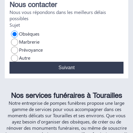
Nous contacter
tout a été fait dans les règles. Tous nos vœux de réussite à
Nous vous répondons dans les meilleurs délais
vous et à vos futurs clients. Cordialement famille
possibles
HERNANDEZ
Sujet
Obsèques
Marbrerie
Prévoyance
Autre
Suivant
Nos services funéraires à Tourailles
Notre entreprise de pompes funèbres propose une large
gamme de services pour vous accompagner dans ces
moments délicats sur Tourailles et ses environs. Que vous
ayez besoin d'organiser des obsèques, de créer ou de
rénover des monuments funéraires, ou même de souscrire