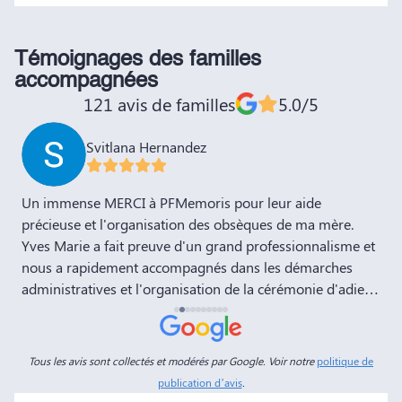
Témoignages des familles
accompagnées
121 avis de familles
5.0/5
Svitlana Hernandez
,
Un immense MERCI à PFMemoris pour leur aide
T
précieuse et l'organisation des obsèques de ma mère.
r
Yves Marie a fait preuve d'un grand professionnalisme et
nous a rapidement accompagnés dans les démarches
administratives et l'organisation de la cérémonie d'adieu.
Nous souhaitons à votre entreprise prospérité et succès
et la recommandons vivement à tous nos amis et
connaissances. Dans ces moments de deuil, des
Tous les avis sont collectés et modérés par Google. Voir notre
politique de
personnes comme Yves Marie et Dimitry sont d'un grand
publication d’avis
.
réconfort, et c'est un véritable soulagement de savoir que