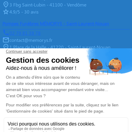
3 Fbg Saint-Lubin - 41100 - Vendôme
4.9/5 - 30 avis
Pompes Funèbres MÉMORYS - Saint-Laurent-Nouan
02 79 81 38 78
contact@memorys.fr
1 Place de la Halle - 41220 - Saint-Laurent-Nouan
4.9/5 - 10 avis
Pompes Funèbres MEMORYS à Blois
02 55 02 46 67
contact@memorys.fr
3 Boulevard de l'Industrie - 41000 - Blois
5/5 - 81 avis
Nos Services
Liens utiles
Organiser des Obsèques
À propos de Memorys
Prévoir ses obsèques
Demande de rendez-vous en
agence
Démarches Post Obsèques