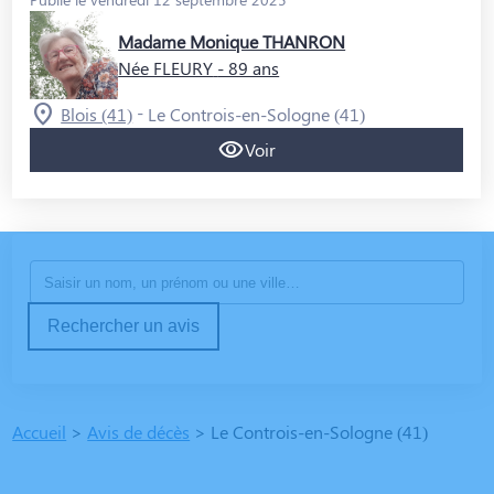
QUI SOMMES-NOUS ?
Madame Monique THANRON
NOUS REJOINDRE
Née FLEURY
- 89 ans
-
Blois (41)
Le Controis-en-Sologne (41)
Voir
Rechercher un avis
Accueil
>
Avis de décès
>
Le Controis-en-Sologne (41)