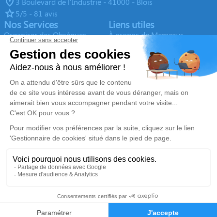
3 Boulevard de l'Industrie - 41000 - Blois
5/5 - 81 avis
Nos Services
Liens utiles
Organiser des Obsèques
À propos de Memorys
Prévoir ses obsèques
Demande de rendez-vous en
agence
Démarches Post Obsèques
Avis de décès dans le Loir-et-
Services aux familles
Cher (41)
Monuments funéraires
Espace famille
Nous rejoindre
Nos réseaux sociaux
Mentions légales
Politique de traitement des données personnelles
Politique d’utilisation des cookies
Gestionnaire de cookies
Zone d'intervention
Réalisation et référencement par