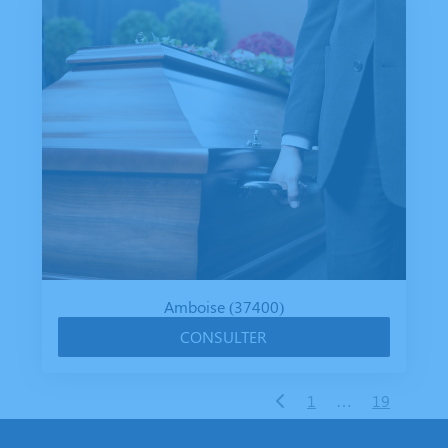
Amboise (37400)
CONSULTER
1
…
19
20