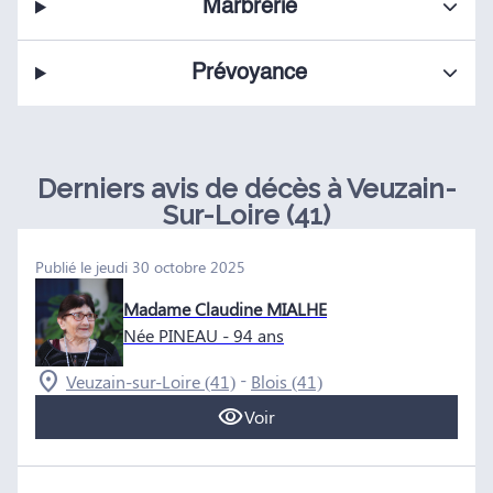
Marbrerie
Prévoyance
Derniers avis de décès à Veuzain-
Sur-Loire (41)
Publié le jeudi 30 octobre 2025
Madame Claudine MIALHE
Née PINEAU
- 94 ans
-
Veuzain-sur-Loire (41)
Blois (41)
Voir