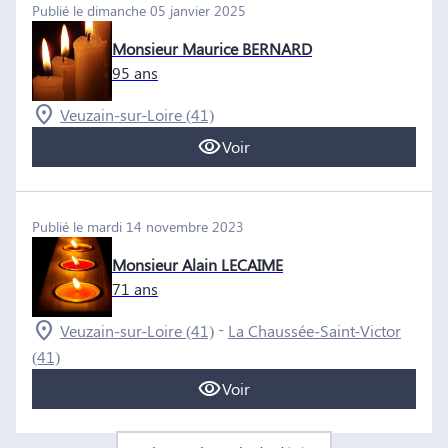
Publié le dimanche 05 janvier 2025
Monsieur Maurice BERNARD
95 ans
Veuzain-sur-Loire (41)
Voir
Publié le mardi 14 novembre 2023
Monsieur Alain LECAIME
71 ans
-
Veuzain-sur-Loire (41)
La Chaussée-Saint-Victor
(41)
Voir