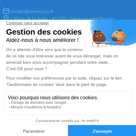
02 79 81 38 78
contact@memorys.fr
1 Place de la Halle - 41220 - Saint-Laurent-Nouan
4.9/5 - 10 avis
Pompes Funèbres MEMORYS à Blois
02 55 02 46 67
contact@memorys.fr
3 Boulevard de l'Industrie - 41000 - Blois
5/5 - 81 avis
Nos Services
Liens utiles
Organiser des Obsèques
À propos de Memorys
Prévoir ses obsèques
Demande de rendez-vous en
agence
Démarches Post Obsèques
Avis de décès dans le Loir-et-
Services aux familles
Cher (41)
Monuments funéraires
Espace famille
02 54 74 70 00
Demande de devis