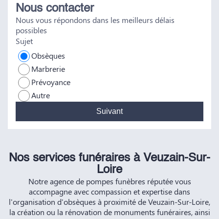
Nous contacter
tout a été fait dans les règles. Tous nos vœux de réussite à
Nous vous répondons dans les meilleurs délais
vous et à vos futurs clients. Cordialement famille
possibles
HERNANDEZ
Sujet
Obsèques
Marbrerie
Prévoyance
Autre
Suivant
Nos services funéraires à Veuzain-Sur-
Loire
Notre agence de pompes funèbres réputée vous
accompagne avec compassion et expertise dans
l'organisation d'obsèques à proximité de Veuzain-Sur-Loire,
la création ou la rénovation de monuments funéraires, ainsi