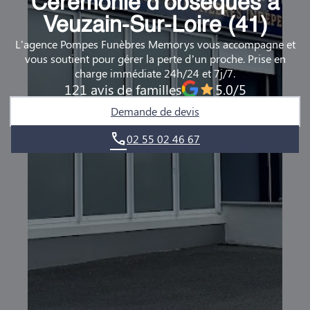
Cérémonie d’obsèques à
DEMANDE DE RENDEZ-VOUS EN AGENCE
Veuzain-Sur-Loire (41)
L'agence Pompes Funèbres Memorys vous accompagne et
QUI SOMMES-NOUS ?
vous soutient pour gérer la perte d’un proche. Prise en
charge immédiate 24h/24 et 7j/7.
NOUS REJOINDRE
121 avis de familles
5.0/5
Demande de devis
02 55 02 46 67