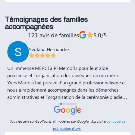
Témoignages des familles
accompagnées
121 avis de familles
5.0/5
Svitlana Hernandez
,
Un immense MERCI à PFMemoris pour leur aide
T
précieuse et l'organisation des obsèques de ma mère.
r
Yves Marie a fait preuve d'un grand professionnalisme et
nous a rapidement accompagnés dans les démarches
administratives et l'organisation de la cérémonie d'adieu.
Nous souhaitons à votre entreprise prospérité et succès
et la recommandons vivement à tous nos amis et
connaissances. Dans ces moments de deuil, des
Tous les avis sont collectés et modérés par Google. Voir notre
politique de
personnes comme Yves Marie et Dimitry sont d'un grand
publication d’avis
.
réconfort, et c'est un véritable soulagement de savoir que